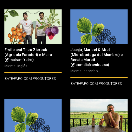
Emilio and Theo Zierock
Juanjo, Maribel & Abel
(Agrícola Foradori) e Maíra
(Microbodega del Alumbro) e
(@mairamfreire)
Renata Moreti
(@bomdiaframbuesa)
Idioma: inglês
Idioma: espanhol
BATE-PAPO COM PRODUTORES
BATE-PAPO COM PRODUTORES