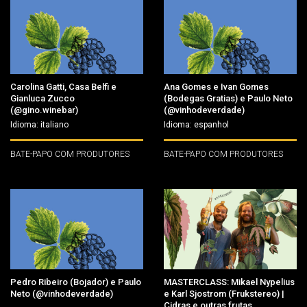
Carolina Gatti, Casa Belfi e
Ana Gomes e Ivan Gomes
Gianluca Zucco
(Bodegas Gratias) e Paulo Neto
(@gino.winebar)
(@vinhodeverdade)
Idioma: italiano
Idioma: espanhol
BATE-PAPO COM PRODUTORES
BATE-PAPO COM PRODUTORES
Pedro Ribeiro (Bojador) e Paulo
MASTERCLASS: Mikael Nypelius
Neto (@vinhodeverdade)
e Karl Sjostrom (Frukstereo) |
Cidras e outras frutas