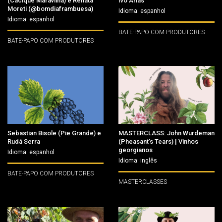
(Cacique Maravilha) e Renata
Ivo Arias
Moreti (@bomdiaframbuesa)
Idioma: espanhol
Idioma: espanhol
BATE-PAPO COM PRODUTORES
BATE-PAPO COM PRODUTORES
Sebastian Bisole (Pie Grande) e
MASTERCLASS: John Wurdeman
Rudá Serra
(Pheasant’s Tears) | Vinhos
georgianos
Idioma: espanhol
Idioma: inglês
BATE-PAPO COM PRODUTORES
MASTERCLASSES