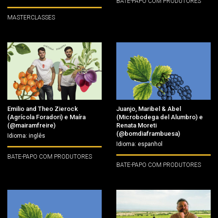
BATE-PAPO COM PRODUTORES
MASTERCLASSES
Emilio and Theo Zierock
Juanjo, Maribel & Abel
(Agrícola Foradori) e Maíra
(Microbodega del Alumbro) e
(@mairamfreire)
Renata Moreti
(@bomdiaframbuesa)
Idioma: inglês
Idioma: espanhol
BATE-PAPO COM PRODUTORES
BATE-PAPO COM PRODUTORES