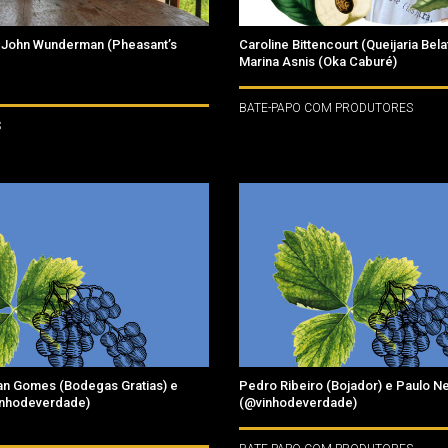
John Wunderman (Pheasant’s
Caroline Bittencourt (Queijaria Bel
Marina Asnis (Oka Caburé)
BATE-PAPO COM PRODUTORES
S
an Gomes (Bodegas Gratias) e
Pedro Ribeiro (Bojador) e Paulo N
inhodeverdade)
(@vinhodeverdade)