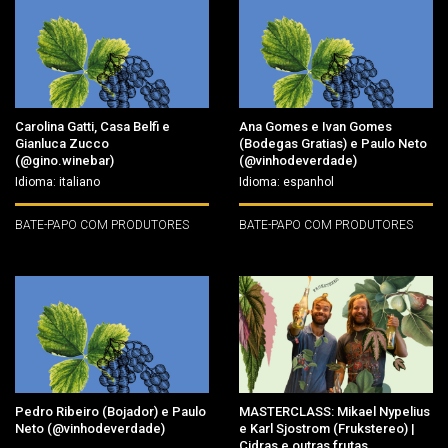
Carolina Gatti, Casa Belfi e
Ana Gomes e Ivan Gomes
Gianluca Zucco
(Bodegas Gratias) e Paulo Neto
(@gino.winebar)
(@vinhodeverdade)
Idioma: italiano
Idioma: espanhol
BATE-PAPO COM PRODUTORES
BATE-PAPO COM PRODUTORES
Pedro Ribeiro (Bojador) e Paulo
MASTERCLASS: Mikael Nypelius
Neto (@vinhodeverdade)
e Karl Sjostrom (Frukstereo) |
Cidras e outras frutas