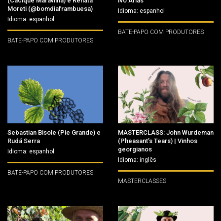
(Cacique Maravilha) e Renata
Ivo Arias
Moreti (@bomdiaframbuesa)
Idioma: espanhol
Idioma: espanhol
BATE-PAPO COM PRODUTORES
BATE-PAPO COM PRODUTORES
Sebastian Bisole (Pie Grande) e
MASTERCLASS: John Wurdeman
Rudá Serra
(Pheasant’s Tears) | Vinhos
georgianos
Idioma: espanhol
Idioma: inglês
BATE-PAPO COM PRODUTORES
MASTERCLASSES