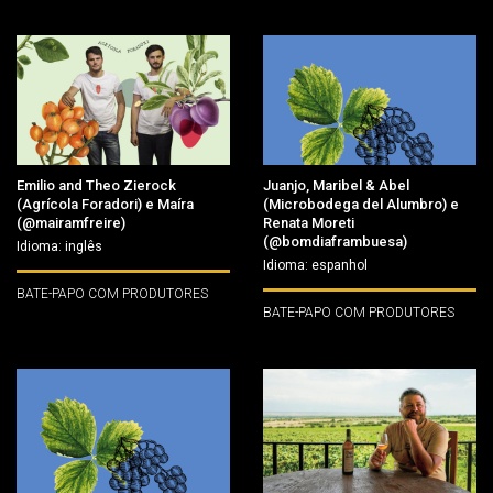
Emilio and Theo Zierock
Juanjo, Maribel & Abel
(Agrícola Foradori) e Maíra
(Microbodega del Alumbro) e
(@mairamfreire)
Renata Moreti
(@bomdiaframbuesa)
Idioma: inglês
Idioma: espanhol
BATE-PAPO COM PRODUTORES
BATE-PAPO COM PRODUTORES