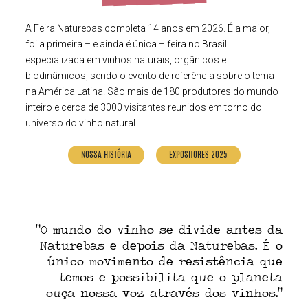
A Feira Naturebas completa 14 anos em 2026. É a maior,
foi a primeira – e ainda é única – feira no Brasil
especializada em vinhos naturais, orgânicos e
biodinâmicos, sendo o evento de referência sobre o tema
na América Latina. São mais de 180 produtores do mundo
inteiro e cerca de 3000 visitantes reunidos em torno do
universo do vinho natural.
NOSSA HISTÓRIA
EXPOSITORES 2025
ento
“O mundo do vinho se divide antes da
“A
! Já
Naturebas e depois da Naturebas. É o
e me
único movimento de resistência que
hoso
temos e possibilita que o planeta
di
z. ”
ouça nossa voz através dos vinhos.”