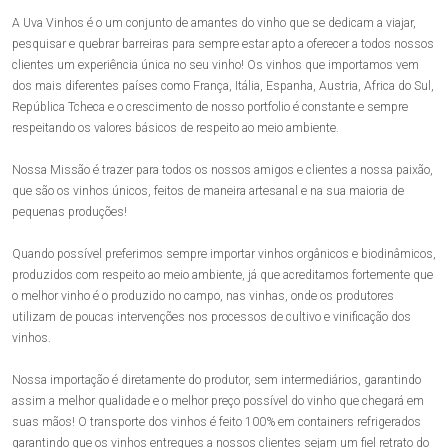
A Uva Vinhos é o um conjunto de amantes do vinho que se dedicam a viajar,
pesquisar e quebrar barreiras para sempre estar apto a oferecer a todos nossos
clientes um experiência única no seu vinho! Os vinhos que importamos vem
dos mais diferentes países como França, Itália, Espanha, Austria, Africa do Sul,
República Tcheca e o crescimento de nosso portfolio é constante e sempre
respeitando os valores básicos de respeito ao meio ambiente.
Nossa Missão é trazer para todos os nossos amigos e clientes a nossa paixão,
que são os vinhos únicos, feitos de maneira artesanal e na sua maioria de
pequenas produções!
Quando possível preferimos sempre importar vinhos orgânicos e biodinâmicos,
produzidos com respeito ao meio ambiente, já que acreditamos fortemente que
o melhor vinho é o produzido no campo, nas vinhas, onde os produtores
utilizam de poucas intervenções nos processos de cultivo e vinificação dos
vinhos.
Nossa importação é diretamente do produtor, sem intermediários, garantindo
assim a melhor qualidade e o melhor preço possível do vinho que chegará em
suas mãos! O transporte dos vinhos é feito 100% em containers refrigerados
garantindo que os vinhos entregues a nossos clientes sejam um fiel retrato do