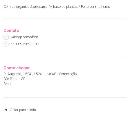
Comida orgânica & artesanal /A base de plantas / Feito por mulheres
Contato
@tongacomedoria
55 11 97289-0315
Como chegar
R. Augusta, 1524 , 1524 - Loja 48 - Consolação
São Paulo - SP
Brasil
Voltar para a lista