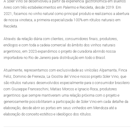
A Soler Vino se desenvolveu a partir da experiência gastronômica em Buenos
Aires com três estabelecimentos em Palermo e Recoleta, desde 2019. Em
2021, focamos no vinho natural como principal produto e realizamos a abertura
de nossa vinoteca, a primeira especializada 100% em rótulos naturais em
Recoleta.
Através da relação diária com clientes, consumidores finais, produtores,
enólogos e com toda a cadeia comercial do âmbito dos vinhos naturais
argentinos, em 2023 expandimos o projeto de curadoria abrindo nossa
importadora no Rio de Janeiro para distribuição em todo o Brasil.
Atualmente, representamos com exclusividade as vinícolas Alpamanta, Finca
Feliz, Dominio de Freneza, La Giostra del Vino e nosso projeto Soler Vino, que
são rótulos naturais desenvolvidos especialmente para o consumidor brasileiro
com Giuseppe Franceschini, Matias Morcos e Ignacio Roca, produtores
argentinos que sempre mantiveram uma relação próxima com o projeto e
generosamente possibilitaram a participação de Soler Vino em cada detalhe da
elaboração, desde abrir as portas em seus vinhedos em Mendoza até a
elaboração do conceito estético e ideológico dos rótulos.