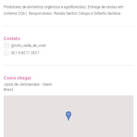
Produtores de alimentos orgânicos e agroflorestais; Entrega de cestas em
sistema CSA | Responsáveis: Renata Santos Crespo e Gilberto Santana
Contato
@sitio_sede_de_viver
021 9 8271 0017
Como chegar
Jijoca de Jericoacoara - Ceará
Brasil