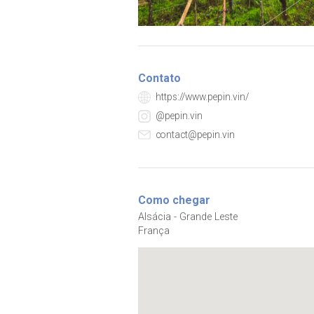
Contato
https://www.pepin.vin/
@pepin.vin
contact@pepin.vin
Como chegar
Alsácia - Grande Leste
França