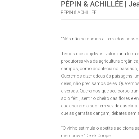
PÉPIN & ACHILLÉE | Jean
PÉPIN & ACHILLÉE
“Nós não herdamos a Terra dos nossos
Temos dois objetivos: valorizar a terr
produtores viva da agricultura orgânic
campos, como acontecia no passado, se
Queremos dizer adeus às paisagens luna
deles, não precisamos deles. Queremos q
diversas. Queremos que seu corpo trans
solo fértil, sentir o cheiro das flores 
que cheiram a suor em vez de gasolina
que as garrafas dançam, debates sem s
“O vinho estimula o apetite e adiciona 
memorável.”Derek Cooper