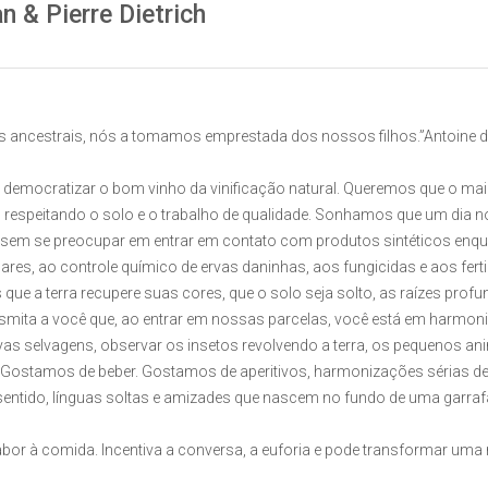
 & Pierre Dietrich
 ancestrais, nós a tomamos emprestada dos nossos filhos.”Antoine d
a e democratizar o bom vinho da vinificação natural. Queremos que o m
a, respeitando o solo e o trabalho de qualidade. Sonhamos que um dia 
m se preocupar em entrar em contato com produtos sintéticos enquan
res, ao controle químico de ervas daninhas, aos fungicidas e aos fert
ue a terra recupere suas cores, que o solo seja solto, as raízes prof
mita a você que, ao entrar em nossas parcelas, você está em harmonia
e ervas selvagens, observar os insetos revolvendo a terra, os pequenos an
. Gostamos de beber. Gostamos de aperitivos, harmonizações sérias de
entido, línguas soltas e amizades que nascem no fundo de uma garraf
sabor à comida. Incentiva a conversa, a euforia e pode transformar um