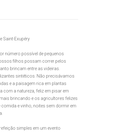
e Saint-Exupéry
aior número possível de pequenos
nossos filhos possam correr pelos
to brincam entre as videiras.
ilizantes sintéticos. Não precisávamos
undas e a paisagem rica em plantas
 com a natureza, feliz em pisar em
imais brincando e os agricultores felizes
 comida e vinho, noites sem dormir em
a.
a refeição simples em um evento