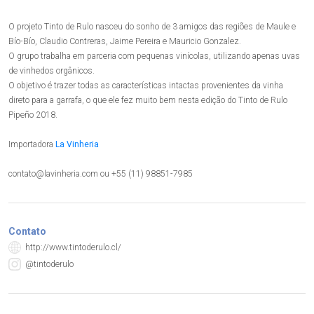
O projeto Tinto de Rulo nasceu do sonho de 3 amigos das regiões de Maule e
Bío-Bío, Claudio Contreras, Jaime Pereira e Mauricio Gonzalez.
O grupo trabalha em parceria com pequenas vinícolas, utilizando apenas uvas
de vinhedos orgânicos.
O objetivo é trazer todas as características intactas provenientes da vinha
direto para a garrafa, o que ele fez muito bem nesta edição do Tinto de Rulo
Pipeño 2018.
Importadora
La Vinheria
contato@lavinheria.com
ou +55 (11) 98851-7985
Contato
http://www.tintoderulo.cl/
@tintoderulo