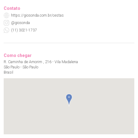
Contato
https://giosonda.com.br/cestas
@giosonda
(11) 3021-1737
Como chegar
R. Caminha de Amorim , 216 - Vila Madalena
São Paulo - São Paulo
Brasil