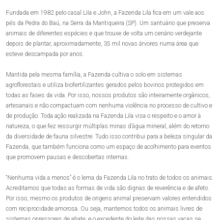
Fundada em 1982 pelo casal Lila e John, a Fazenda Lila fica em um vale aos
pés da Pedra do Baú, na Serra da Mantiqueira (SP). Um santuário que preserva
animais de diferentes espécies e que trouxe de volta um cenário verdejante
depois de plantar, aproximadamente, 35 mil novas árvores numa área que
esteve descampada por anos.
Mantida pela mesma família, a Fazenda cultiva o solo em sistemas
agroflorestais e utiliza biofertilizantes gerados pelos bovinos protegidos em
todas as fases da vida. Por isso, nossos produtos são inteiramente orgânicos,
artesanais e não compactuam com nenhuma violência no processo de cultivo e
de produção. Toda ação realizada na Fazenda Lila visa o respeito e o amor à
natureza, o que fez ressurgir múltiplas minas d’água mineral, além do retorno
da diversidade de fauna silvestre. Tudo isso contribui para a beleza singular da
Fazenda, que também funciona como um espaço de acolhimento para eventos
que promovem pausas e descobertas internas.
“Nenhuma vida a menos” é o lema da Fazenda Lila no trato de todos os animais.
Acreditamos que todas as formas de vida são dignas de reverência e de afeto.
Por isso, mesmo os produtos de origens animal preservam valores entendidos
com reciprocidade amorosa. Ou seja, mantemos todos os animais livres de
sistemas opressores de abate, e o excedente do leite das nossas vacas se