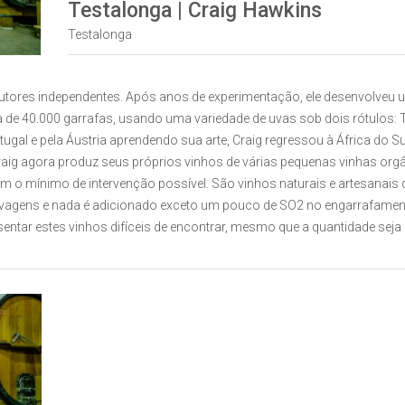
Testalonga | Craig Hawkins
Testalonga
utores independentes. Após anos de experimentação, ele desenvolveu u
a de 40.000 garrafas, usando uma variedade de uvas sob dois rótulos: T
tugal e pela Áustria aprendendo sua arte, Craig regressou à África do S
raig agora produz seus próprios vinhos de várias pequenas vinhas org
m o mínimo de intervenção possível. São vinhos naturais e artesanais
lvagens e nada é adicionado exceto um pouco de SO2 no engarrafament
entar estes vinhos difíceis de encontrar, mesmo que a quantidade s