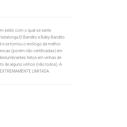
m estilo com o qual se sente
estalonga El Bandito e Baby Bandito.
ul e se tornou o enólogo da melhor
ânicas (porém não certificadas) em
 deslumbrantes feitos em vinhas de
o de alguns vinhos (não todos). A
eja EXTREMAMENTE LIMITADA.