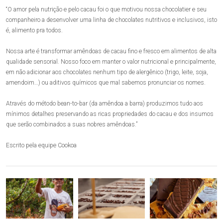
“O amor pela nutrição e pelo cacau foi o que motivou nossa chocolatier e seu
companheiro a desenvolver uma linha de chocolates nutritivos e inclusivos, isto
é, alimento pra todos.
Nossa arte é transformar amêndoas de cacau fino e fresco em alimentos de alta
qualidade sensorial. Nosso foco em manter o valor nutricional e principalmente,
em não adicionar aos chocolates nenhum tipo de alergênico (trigo, leite, soja,
amendoim…) ou aditivos químicos que mal sabemos pronunciar os nomes.
Através do método bean-to-bar (da amêndoa a barra) produzimos tudo aos
mínimos detalhes preservando as ricas propriedades do cacau e dos insumos
que serão combinados a suas nobres amêndoas.”
Escrito pela equipe Cookoa