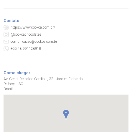
Contato
https://www.cookoa.com.br/
@cookoachocolates
comunicacao@cookoa.com.br
+55 48 991126918
Como chegar
Av. Gentil Reinaldo Cordioli , 32 - Jardim Eldorado
Palhoça - SC
Brasil