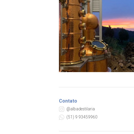
Contato
@albadestilaria
(51) 9 93459960