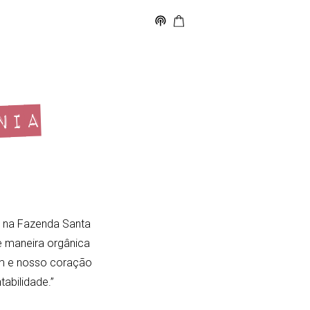
NIA
s na Fazenda Santa
e maneira orgânica
m e nosso coração
abilidade.”